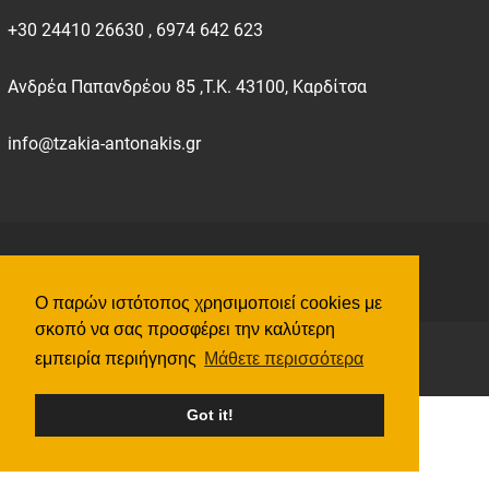
+30 24410 26630 , 6974 642 623
Ανδρέα Παπανδρέου 85 ,Τ.Κ. 43100, Καρδίτσα
info@tzakia-antonakis.gr
©
2026
All Rights Reserved tzakia-antonakis.gr
Ο παρών ιστότοπος χρησιμοποιεί cookies με
σκοπό να σας προσφέρει την καλύτερη
εμπειρία περιήγησης
Μάθετε περισσότερα
Got it!