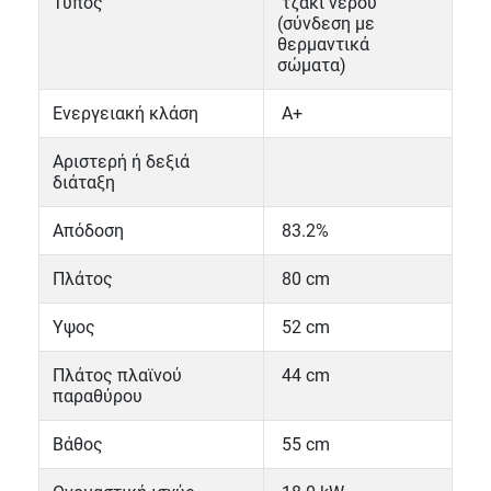
Τύπος
τζάκι νερού
(σύνδεση με
θερμαντικά
σώματα)
Ενεργειακή κλάση
Α+
Αριστερή ή δεξιά
διάταξη
Απόδοση
83.2%
Πλάτος
80 cm
Yψος
52 cm
Πλάτος πλαϊνού
44 cm
παραθύρου
Βάθος
55 cm