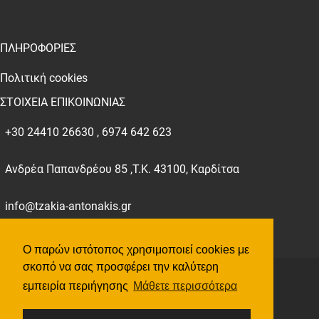
ΠΛΗΡΟΦΟΡΙΕΣ
Πολιτική cookies
ΣΤΟΙΧΕΙΑ ΕΠΙΚΟΙΝΩΝΙΑΣ
+30 24410 26630 , 6974 642 623
Ανδρέα Παπανδρέου 85 ,Τ.Κ. 43100, Καρδίτσα
info@tzakia-antonakis.gr
Ο παρών ιστότοπος χρησιμοποιεί cookies με
σκοπό να σας προσφέρει την καλύτερη
©
2026
All Rights Reserved tzakia-antonakis.gr
εμπειρία περιήγησης
Μάθετε περισσότερα