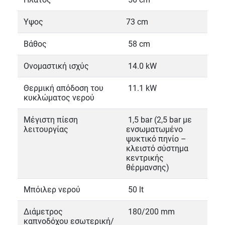
Yψος
73 cm
Βάθος
58 cm
Ονομαστική ισχύς
14.0 kW
Θερμική απόδοση του
11.1 kW
κυκλώματος νερού
Μέγιστη πίεση
1,5 bar (2,5 bar με
λειτουργίας
ενσωματωμένο
ψυκτικό πηνίο –
κλειστό σύστημα
κεντρικής
θέρμανσης)
Μπόιλερ νερού
50 lt
Διάμετρος
180/200 mm
καπνοδόχου εσωτερική/