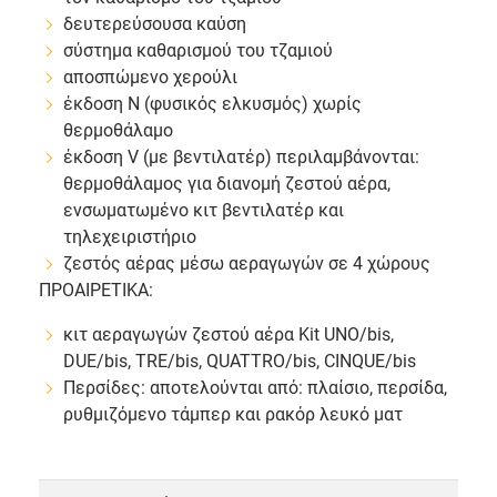
δευτερεύσουσα καύση
σύστημα καθαρισμού του τζαμιού
αποσπώμενο χερούλι
έκδοση Ν (φυσικός ελκυσμός) χωρίς
θερμοθάλαμο
έκδοση V (με βεντιλατέρ) περιλαμβάνονται:
θερμοθάλαμος για διανομή ζεστού αέρα,
ενσωματωμένο κιτ βεντιλατέρ και
τηλεχειριστήριο
ζεστός αέρας μέσω αεραγωγών σε 4 χώρους
ΠΡΟΑΙΡΕΤΙΚΑ:
κιτ αεραγωγών ζεστού αέρα Kit UNO/bis,
DUE/bis, TRE/bis, QUATTRO/bis, CINQUE/bis
Περσίδες: αποτελούνται από: πλαίσιο, περσίδα,
ρυθμιζόμενο τάμπερ και ρακόρ λευκό ματ