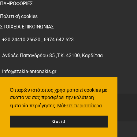
ΠΛΗΡΟΦΟΡΙΕΣ
Πολιτική cookies
ΣΤΟΙΧΕΙΑ ΕΠΙΚΟΙΝΩΝΙΑΣ
+30 24410 26630 , 6974 642 623
Ανδρέα Παπανδρέου 85 ,Τ.Κ. 43100, Καρδίτσα
info@tzakia-antonakis.gr
Ο παρών ιστότοπος χρησιμοποιεί cookies με
σκοπό να σας προσφέρει την καλύτερη
©
2026
All Rights Reserved tzakia-antonakis.gr
εμπειρία περιήγησης
Μάθετε περισσότερα
Got it!